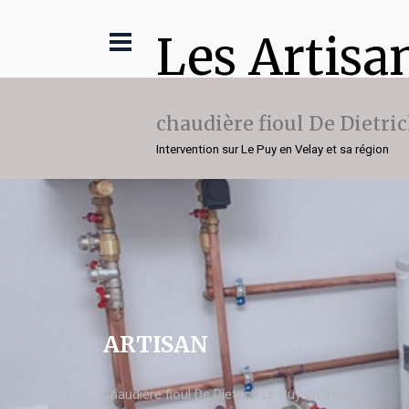
Les Artisa
chaudière fioul De Dietri
Intervention sur Le Puy en Velay et sa région
ARTISAN
chaudière fioul De Dietrich Le Puy en Velay