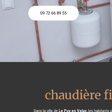
09 72 66 89 55
chaudière f
Dans la ville de
Le Puy en Velay
, les habitants 