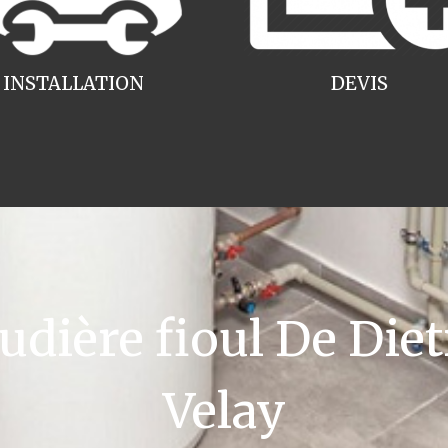
INSTALLATION
DEVIS
ière fioul De Diet
Velay