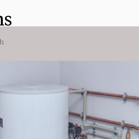
ns
ch