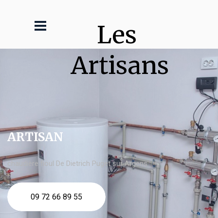
Les 
Artisans
ARTISAN
chaudière fioul De Dietrich Puget sur Argens
09 72 66 89 55