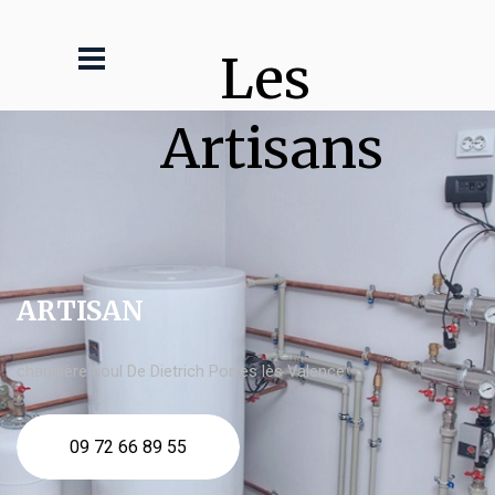
Les 
Artisans
ARTISAN
chaudière fioul De Dietrich Portes lès Valence
09 72 66 89 55