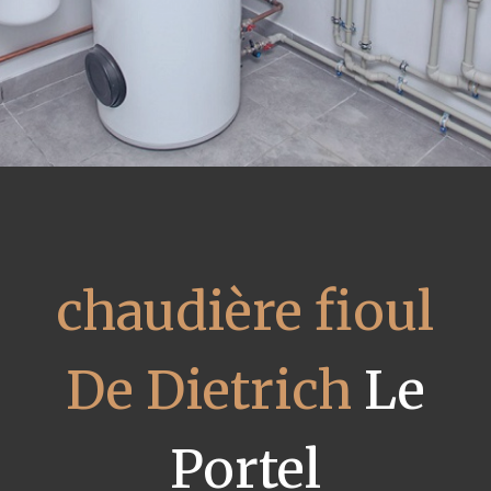
chaudière fioul
De Dietrich
Le
Portel