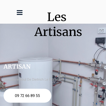
Les 
Artisans
ARTISAN
chaudière fioul De Dietrich Le Portel
09 72 66 89 55