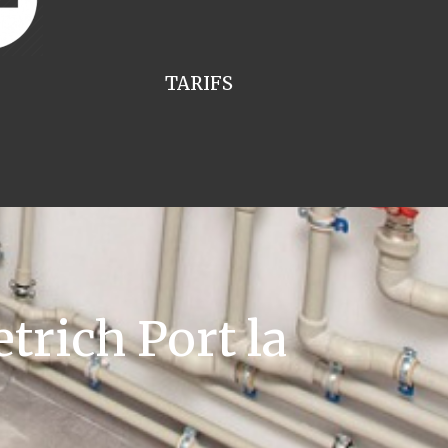
TARIFS
trich Port la