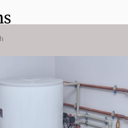
ns
ch