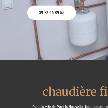
09 72 66 89 55
chaudière f
Dans la ville de
Port la Nouvelle
, les habitants 