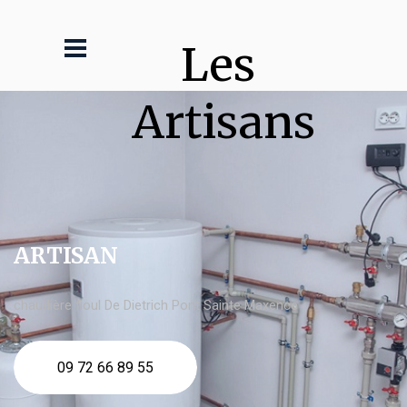
Les 
Artisans
ARTISAN
chaudière fioul De Dietrich Pont Sainte Maxence
09 72 66 89 55