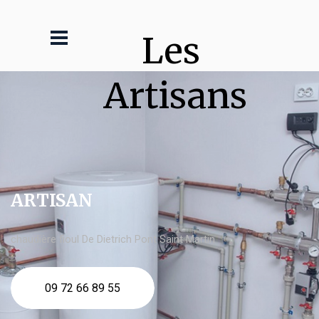
Les 
Artisans
ARTISAN
chaudière fioul De Dietrich Pont Saint Martin
09 72 66 89 55