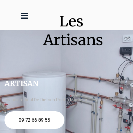
Les 
Artisans
ARTISAN
chaudière fioul De Dietrich Pont à Mousson
09 72 66 89 55