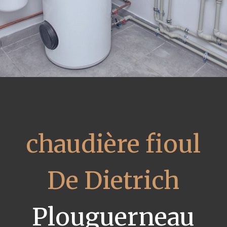
chaudière fioul
De Dietrich
Plouguerneau