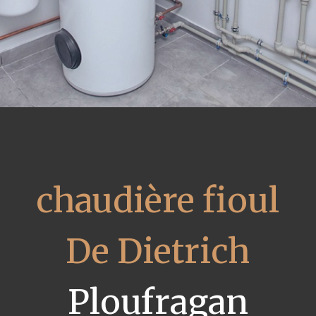
chaudière fioul
De Dietrich
Ploufragan