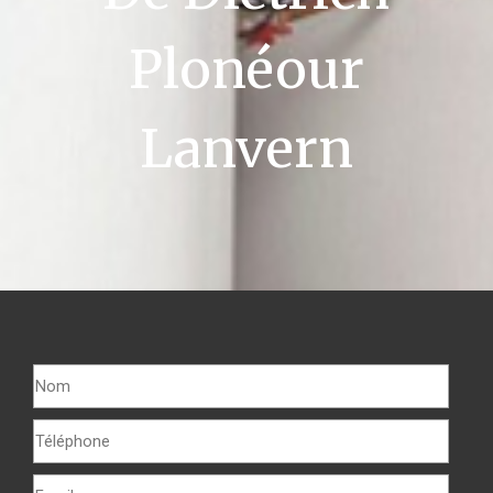
Plonéour
Lanvern