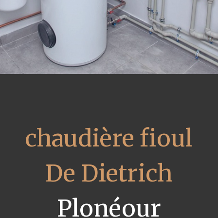
chaudière fioul
De Dietrich
Plonéour