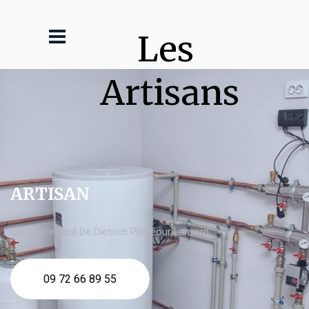
Les 
Artisans
ARTISAN
chaudière fioul De Dietrich Plonéour Lanvern
09 72 66 89 55