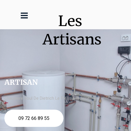
Les 
Artisans
ARTISAN
chaudière fioul De Dietrich Le Plessis Trévise
09 72 66 89 55