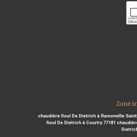
Zone i
chaudière fioul De Dietrich à Ramonville Sain
fioul De Dietrich à Courtry 77181
chaudière
Dietri