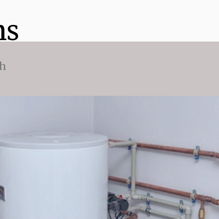
ns
ch