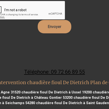
Téléphone: 09 72 66 89 55
ntervention chaudière fioul De Dietrich Plan de
t Agne 31520
chaudière fioul De Dietrich à Ussel 19200
chaudière
 fioul De Dietrich à Château Gontier 53200
chaudière fioul De D
ch à Seichamps 54280
chaudière fioul De Dietrich à Saint Gaude