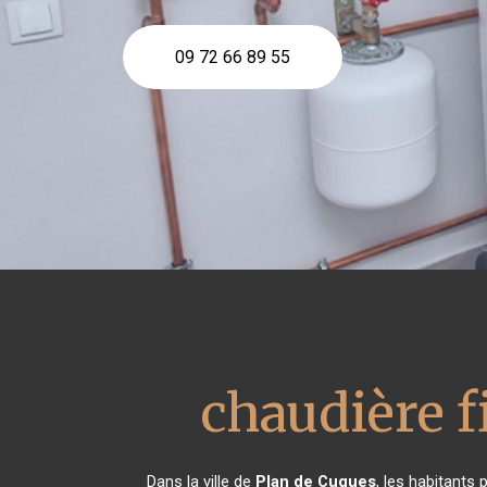
09 72 66 89 55
chaudière f
Dans la ville de
Plan de Cuques
, les habitants 