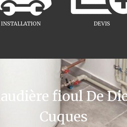
INSTALLATION
DEVIS
dière fioul De Die
Cuques