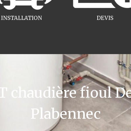
INSTALLATION
DEVIS
chaudière fioul De
Plabennec