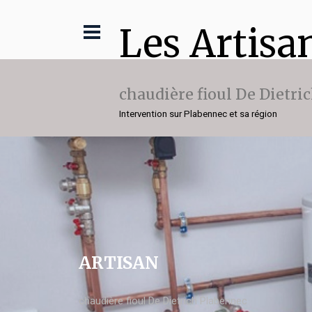
Les Artisa
chaudière fioul De Dietri
Intervention sur Plabennec et sa région
ARTISAN
chaudière fioul De Dietrich Plabennec