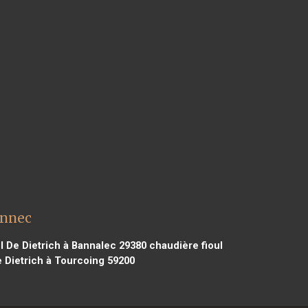
ennec
l De Dietrich à Bannalec 29380
chaudière fioul
 Dietrich à Tourcoing 59200