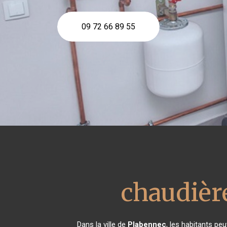
09 72 66 89 55
chaudière
Dans la ville de
Plabennec
, les habitants pe