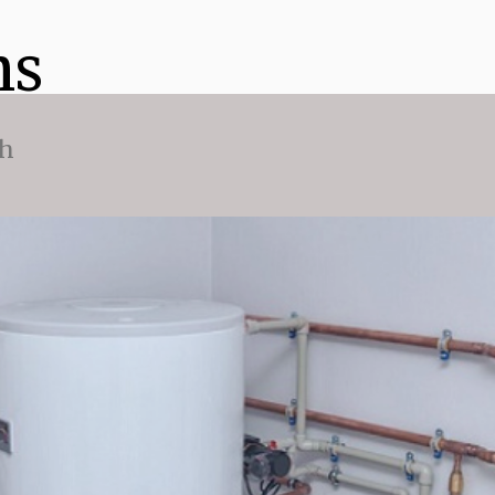
ns
ch