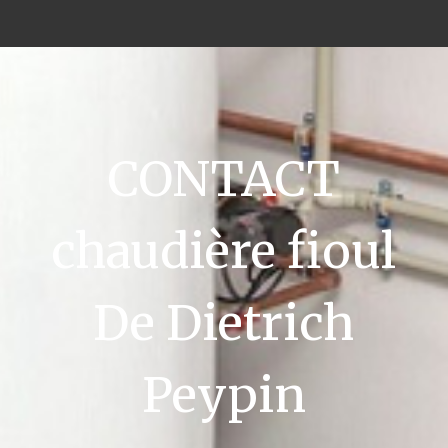
CONTACT
chaudière fioul
De Dietrich
Peypin