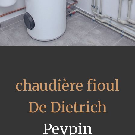
chaudière fioul
De Dietrich
Peypin