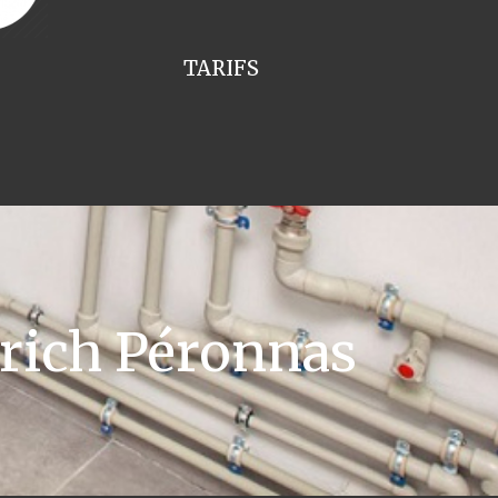
TARIFS
rich Péronnas