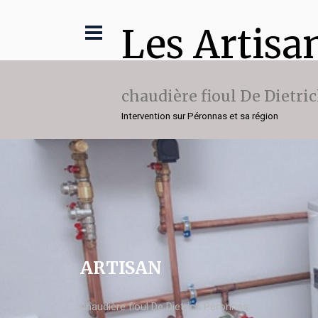
Les Artisa
chaudière fioul De Dietri
Intervention sur Péronnas et sa région
ARTISAN
chaudière fioul De Dietrich Péronnas