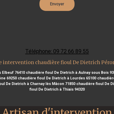
Téléphone: 09 72 66 89 55
 intervention chaudière fioul De Dietrich Pér
s Elbeuf 76410
chaudière fioul De Dietrich à Aulnay sous Bois 9
aône 69250
chaudière fioul De Dietrich à Lourdes 65100
chaudière
oul De Dietrich à Charnay lès Mâcon 71850
chaudière fioul De Di
fioul De Dietrich à Thiais 94320
Artisan d'intervention