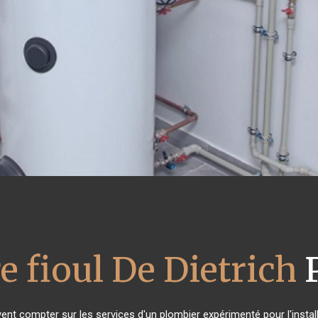
e fioul De Dietrich
P
vent compter sur les services d'un plombier expérimenté pour l'install