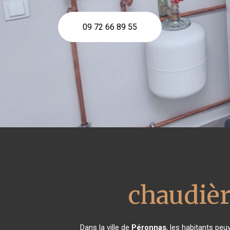
09 72 66 89 55
chaudièr
Dans la ville de
Péronnas
, les habitants peu