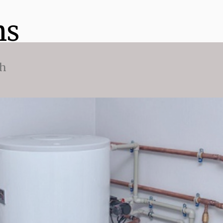
ns
ch