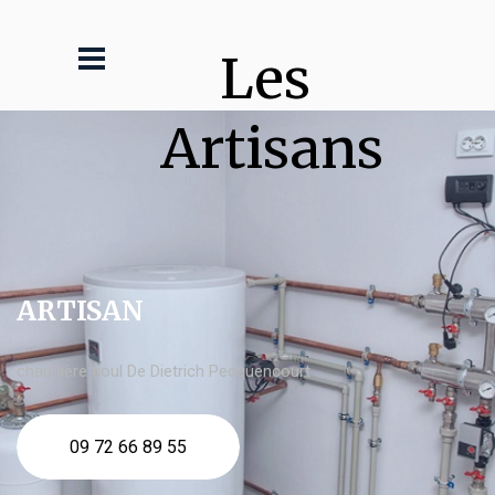
Les 
Artisans
ARTISAN
chaudière fioul De Dietrich Pecquencourt
09 72 66 89 55