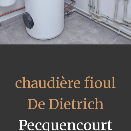
chaudière fioul
De Dietrich
Pecquencourt