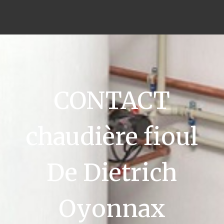
CONTACT
chaudière fioul
De Dietrich
Oyonnax