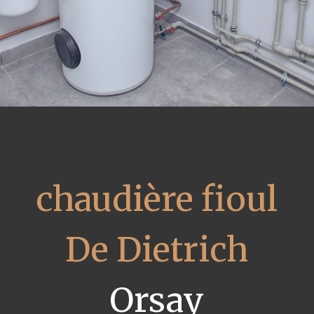
chaudière fioul
De Dietrich
Orsay