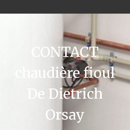
CONTACT
chaudière fioul
De Dietrich
Orsay