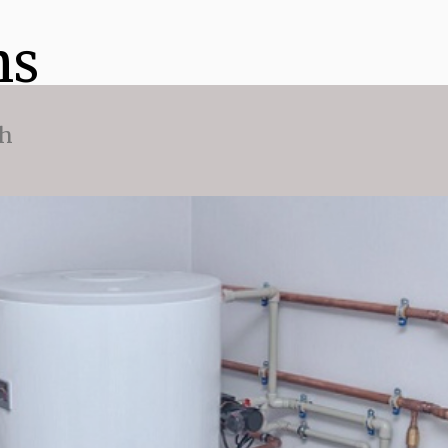
ns
ch