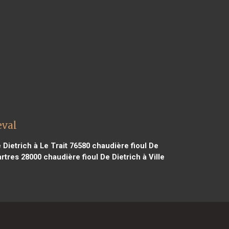
eval
 Dietrich à Le Trait 76580
chaudière fioul De
artres 28000
chaudière fioul De Dietrich à Ville