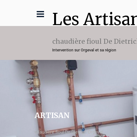
Les Artisa
chaudière fioul De Dietri
Intervention sur Orgeval et sa région
ARTISAN
chaudière fioul De Dietrich Orgeval