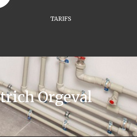
TARIFS
trich Orgeval