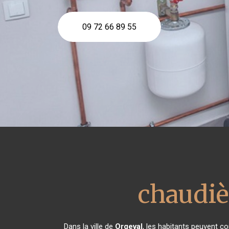
09 72 66 89 55
chaudiè
Dans la ville de
Orgeval
, les habitants peuvent co