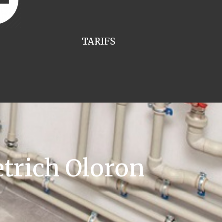
TARIFS
trich Oloron