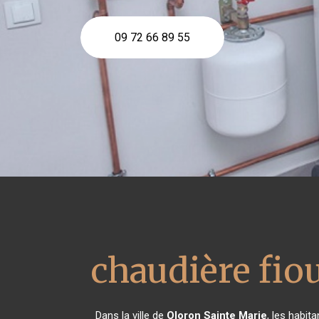
09 72 66 89 55
chaudière fiou
Dans la ville de
Oloron Sainte Marie
, les habit