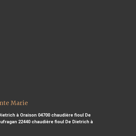
inte Marie
ietrich à Oraison 04700
chaudière fioul De
oufragan 22440
chaudière fioul De Dietrich à