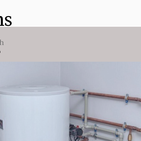
ns
ch
n