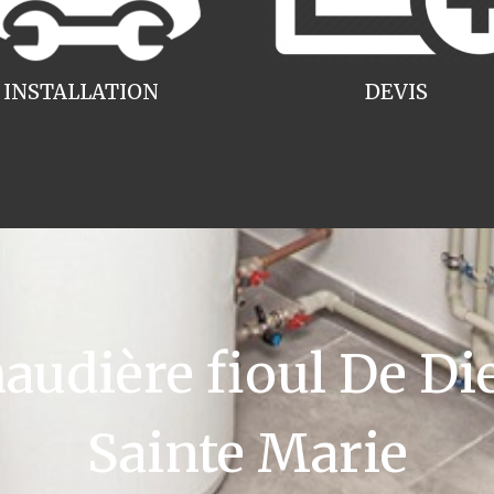
INSTALLATION
DEVIS
udière fioul De Die
Sainte Marie