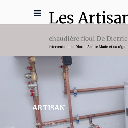
Les Artisa
chaudière fioul De Dietri
Intervention sur Oloron Sainte Marie et sa régio
ARTISAN
chaudière fioul De Dietrich Oloron Sainte Marie