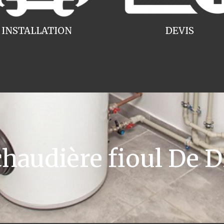
INSTALLATION
DEVIS
audière fioul De Di