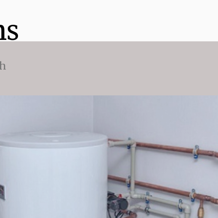
ns
ch