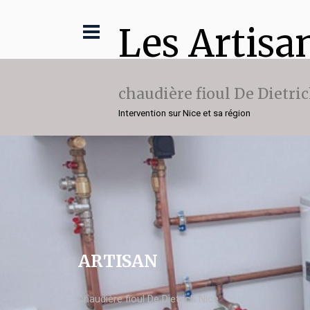
Les Artisa
chaudière fioul De Dietri
Intervention sur Nice et sa région
ARTISAN
chaudière fioul De Dietrich Nice