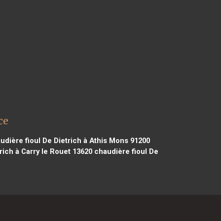
ce
dière fioul De Dietrich à Athis Mons 91200
rich à Carry le Rouet 13620
chaudière fioul De