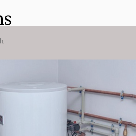
ns
ch