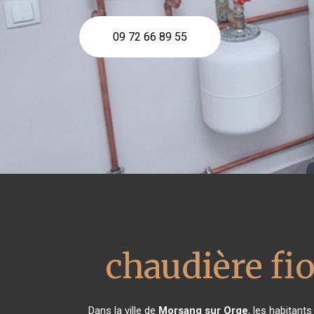
09 72 66 89 55
chaudière fio
Dans la ville de
Morsang sur Orge
, les habitant