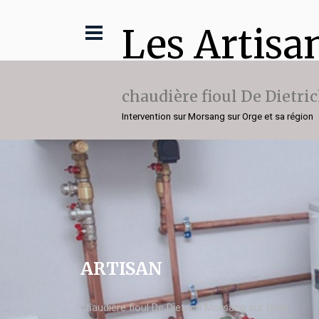
Les Artisa
chaudière fioul De Dietri
Intervention sur Morsang sur Orge et sa région
ARTISAN
chaudière fioul De Dietrich Morsang sur Orge