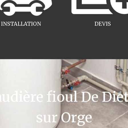
INSTALLATION
DEVIS
dière fioul De Die
sur Orge