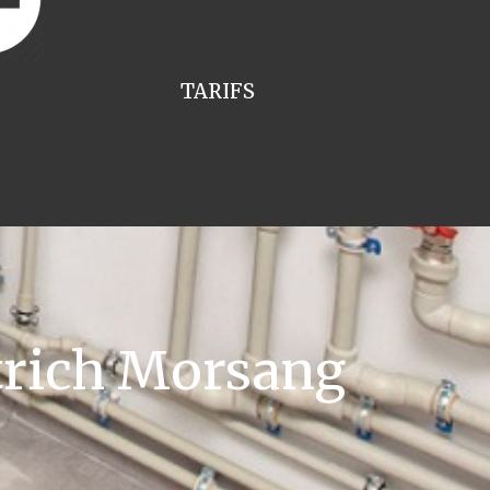
TARIFS
trich Morsang