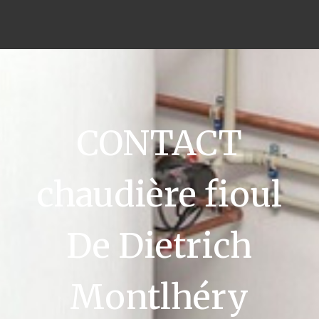
CONTACT
chaudière fioul
De Dietrich
Montlhéry