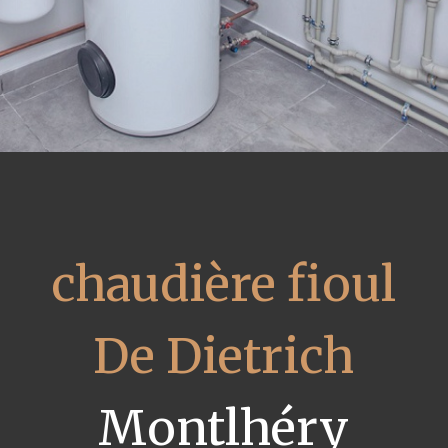
chaudière fioul
De Dietrich
Montlhéry