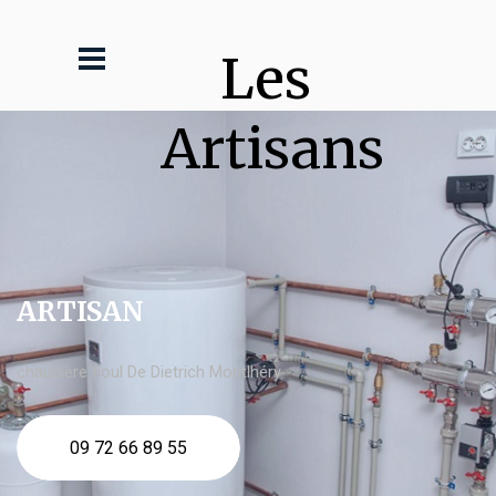
Les 
Artisans
ARTISAN
chaudière fioul De Dietrich Montlhéry
09 72 66 89 55