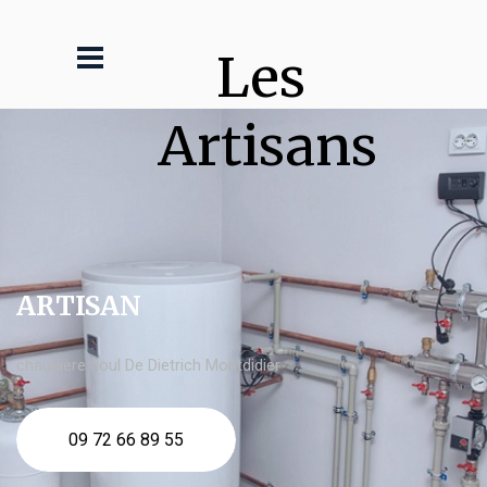
Les 
Artisans
ARTISAN
chaudière fioul De Dietrich Montdidier
09 72 66 89 55