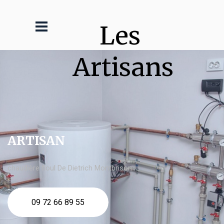
Les 
Artisans
ARTISAN
chaudière fioul De Dietrich Montbrison
09 72 66 89 55