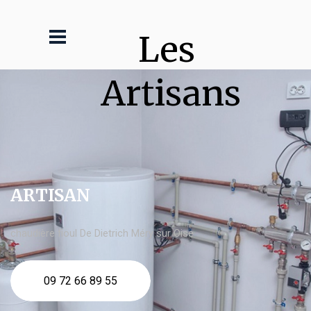
Les 
Artisans
ARTISAN
chaudière fioul De Dietrich Méry sur Oise
09 72 66 89 55