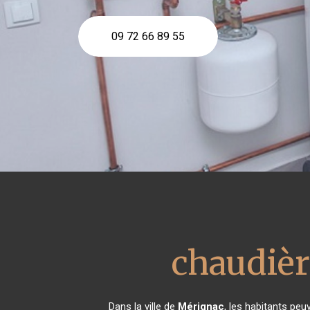
09 72 66 89 55
chaudièr
Dans la ville de
Mérignac
, les habitants peu