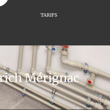
TARIFS
rich Mérignac