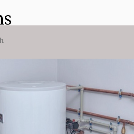
ns
ch