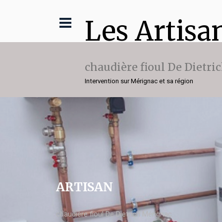
Les Artisa
chaudière fioul De Dietri
Intervention sur Mérignac et sa région
ARTISAN
chaudière fioul De Dietrich Mérignac