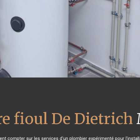
e fioul De Dietrich
vent compter sur les services d'un plombier expérimenté pour l'install