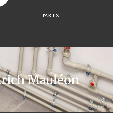
TARIFS
trich Mauléon