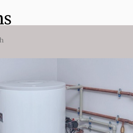
ns
ch