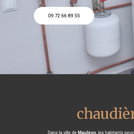
09 72 66 89 55
chaudièr
Dans la ville de
Mauléon
, les habitants peu