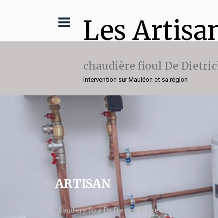
Les Artisa
chaudière fioul De Dietri
Intervention sur Mauléon et sa région
ARTISAN
chaudière fioul De Dietrich Mauléon