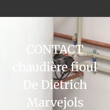
CONTACT
chaudière fioul
De Dietrich
Marvejols