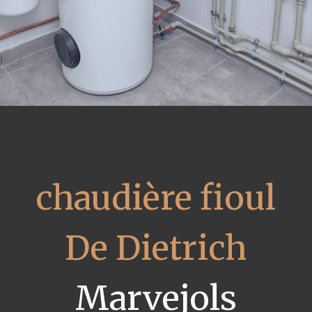
chaudière fioul
De Dietrich
Marvejols