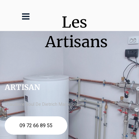
Les 
Artisans
ARTISAN
chaudière fioul De Dietrich Marvejols
09 72 66 89 55