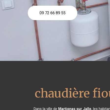
09 72 66 89 55
chaudière fio
Dans la ville de
Martignas sur Jalle
, les habit