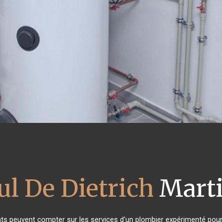
ul De Dietrich
Marti
ants peuvent compter sur les services d'un plombier expérimenté pour l