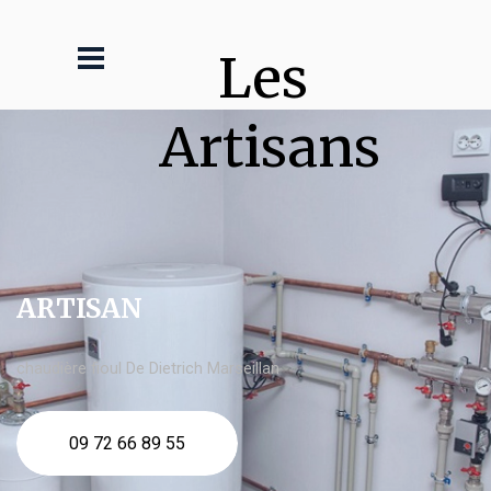
Les 
Artisans
ARTISAN
chaudière fioul De Dietrich Marseillan
09 72 66 89 55