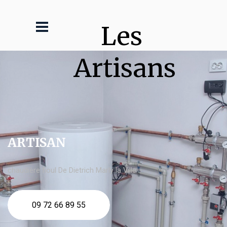
Les 
Artisans
ARTISAN
chaudière fioul De Dietrich Marly la Ville
09 72 66 89 55