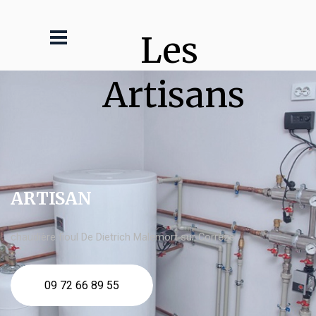
Les 
Artisans
ARTISAN
chaudière fioul De Dietrich Malemort sur Corrèze
09 72 66 89 55