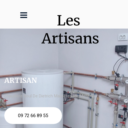
Les 
Artisans
ARTISAN
chaudière fioul De Dietrich Maizières lès Metz
09 72 66 89 55