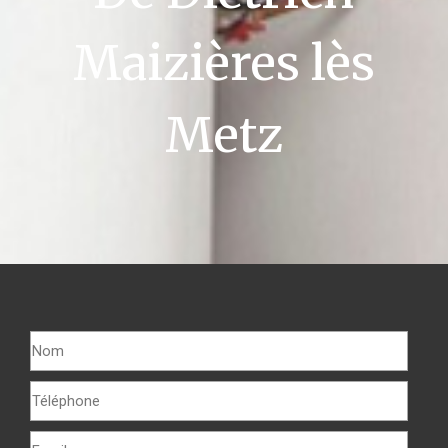
Maizières lès
Metz