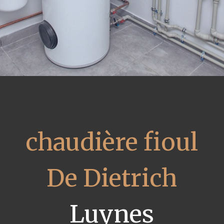
chaudière fioul
De Dietrich
Luynes