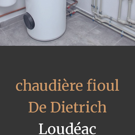
chaudière fioul
De Dietrich
Loudéac