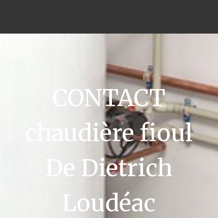
CONTACT
chaudière fioul
De Dietrich
Loudéac