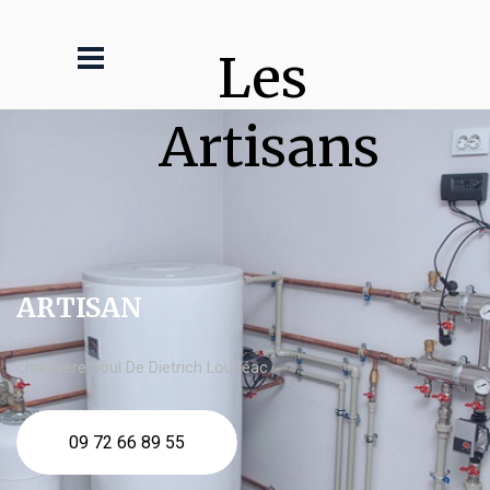
Les 
Artisans
ARTISAN
chaudière fioul De Dietrich Loudéac
09 72 66 89 55