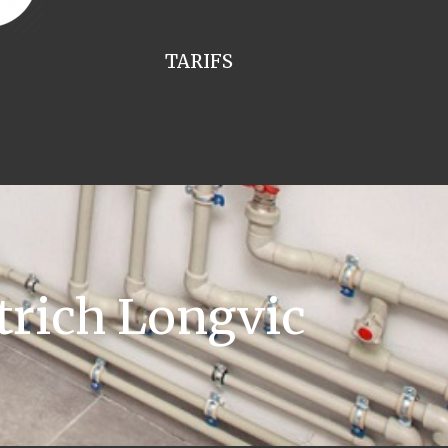
TARIFS
trich Longvic