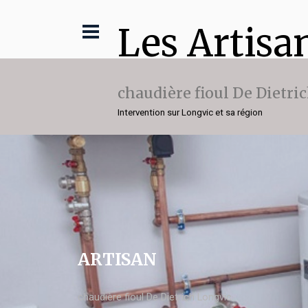
Les Artisa
chaudière fioul De Dietri
Intervention sur Longvic et sa région
ARTISAN
chaudière fioul De Dietrich Longvic