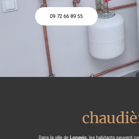
09 72 66 89 55
chaudièr
Dans la ville de
Longvic
, les habitants peuvent co