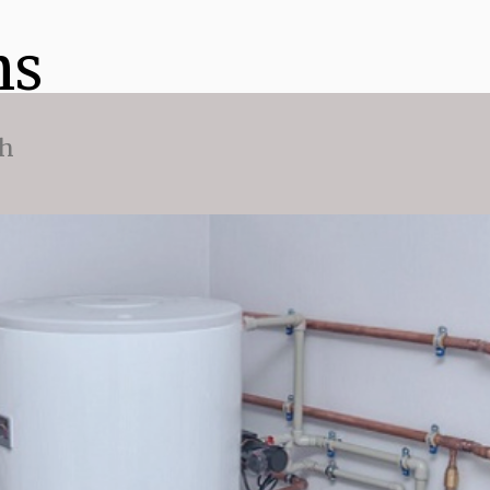
ns
ch