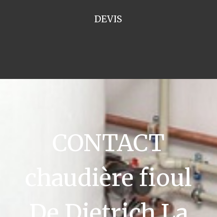
DEVIS
CONTACT
chaudière fioul
De Dietrich La