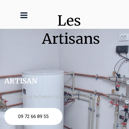
Les 
Artisans
ARTISAN
chaudière fioul De Dietrich La Londe les Maures
09 72 66 89 55