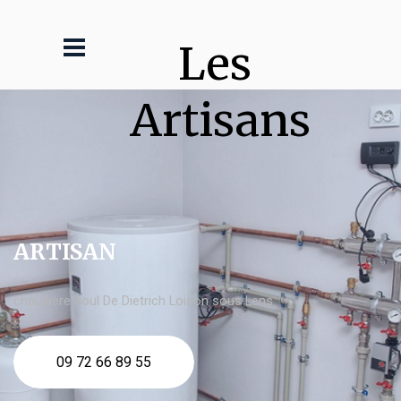
Les 
Artisans
ARTISAN
chaudière fioul De Dietrich Loison sous Lens
09 72 66 89 55