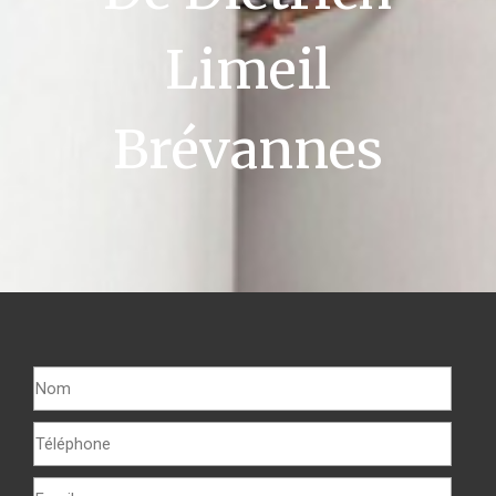
Limeil
Brévannes