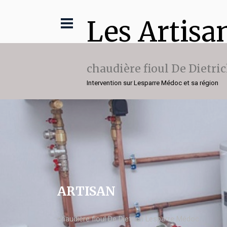
Les Artisa
chaudière fioul De Dietri
Intervention sur Lesparre Médoc et sa région
ARTISAN
chaudière fioul De Dietrich Lesparre Médoc