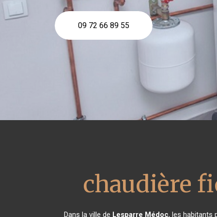
09 72 66 89 55
chaudière fi
Dans la ville de
Lesparre Médoc
, les habitants