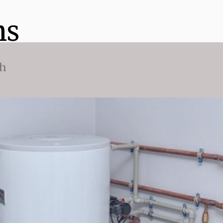
ns
ch