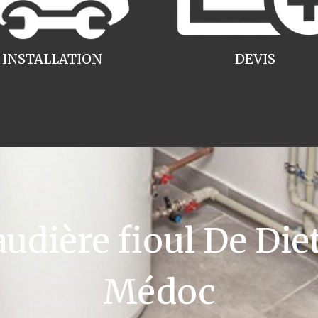
INSTALLATION
DEVIS
dière fioul De Diet
Médoc