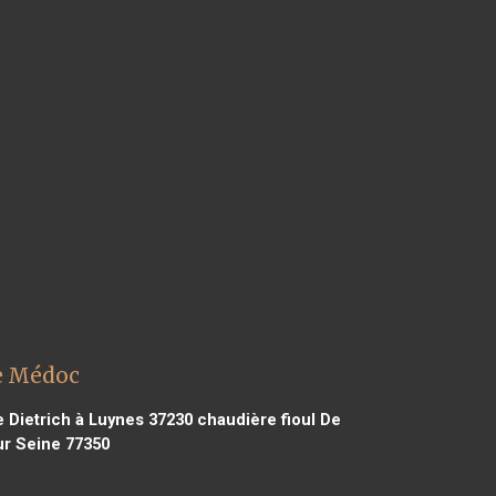
re Médoc
 Dietrich à Luynes 37230
chaudière fioul De
ur Seine 77350