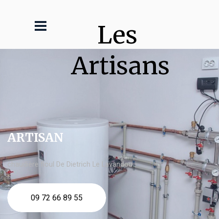
Les 
Artisans
ARTISAN
chaudière fioul De Dietrich Le Lavandou
09 72 66 89 55