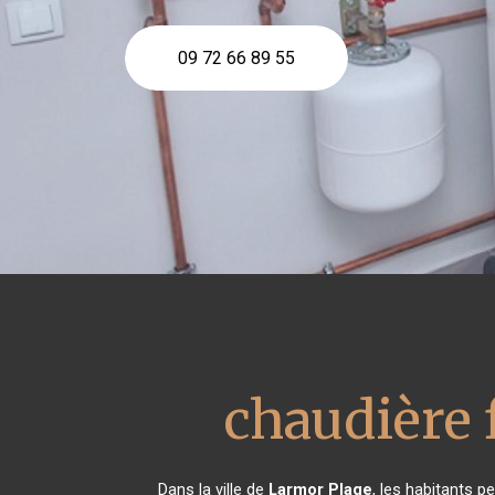
09 72 66 89 55
chaudière 
Dans la ville de
Larmor Plage
, les habitants p