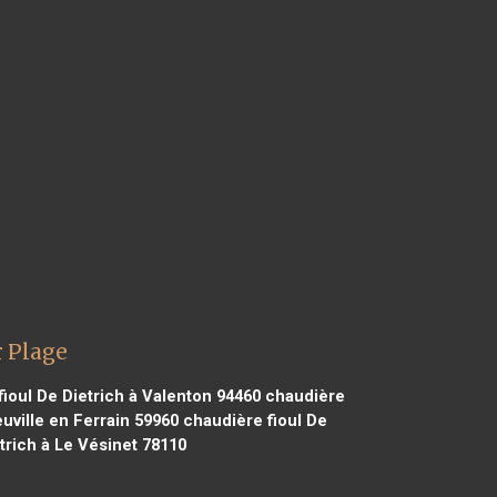
r Plage
ioul De Dietrich à Valenton 94460
chaudière
uville en Ferrain 59960
chaudière fioul De
trich à Le Vésinet 78110