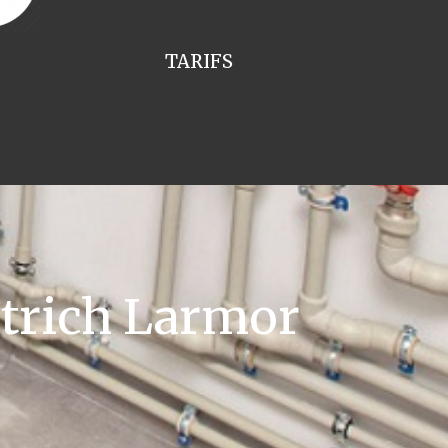
TARIFS
etrich Larmor