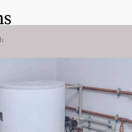
ns
ch