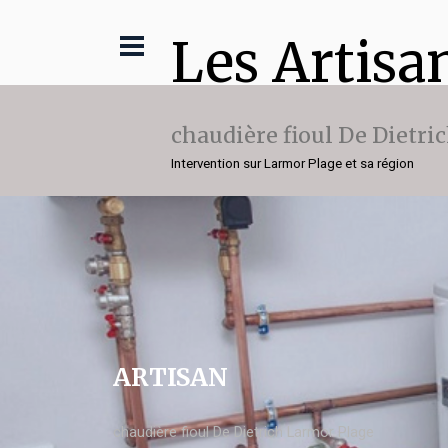
Les Artisa
chaudière fioul De Dietri
Intervention sur Larmor Plage et sa région
ARTISAN
chaudière fioul De Dietrich Larmor Plage