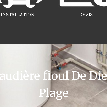
INSTALLATION
DEVIS
dière fioul De Di
Plage