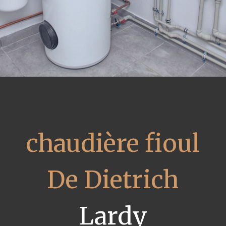
chaudière fioul
De Dietrich
Lardy