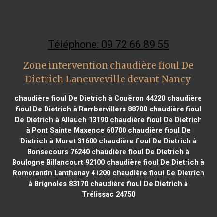
Téléphone: 09 72 66 89 55
Zone intervention chaudière fioul De
Dietrich Laneuveville devant Nancy
chaudière fioul De Dietrich à Couëron 44220
chaudière
fioul De Dietrich à Rambervillers 88700
chaudière fioul
De Dietrich à Allauch 13190
chaudière fioul De Dietrich
à Pont Sainte Maxence 60700
chaudière fioul De
Dietrich à Muret 31600
chaudière fioul De Dietrich à
Bonsecours 76240
chaudière fioul De Dietrich à
Boulogne Billancourt 92100
chaudière fioul De Dietrich à
Romorantin Lanthenay 41200
chaudière fioul De Dietrich
à Brignoles 83170
chaudière fioul De Dietrich à
Trélissac 24750