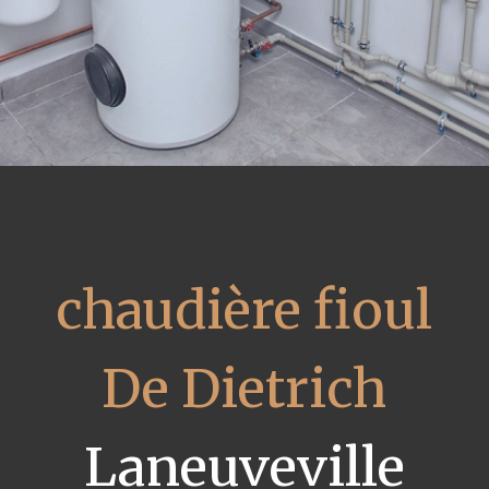
chaudière fioul
De Dietrich
Laneuveville