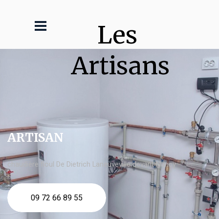
Les 
Artisans
ARTISAN
chaudière fioul De Dietrich Laneuveville devant Nancy
09 72 66 89 55