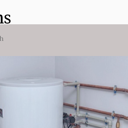
ns
ch