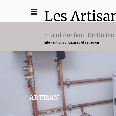
Les Artisa
chaudière fioul De Dietri
Intervention sur Lagnieu et sa région
ARTISAN
chaudière fioul De Dietrich Lagnieu