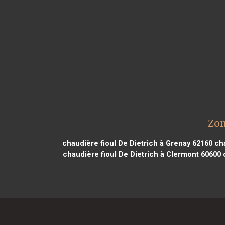
Zon
chaudière fioul De Dietrich à Grenay 62160
cha
chaudière fioul De Dietrich à Clermont 60600
c