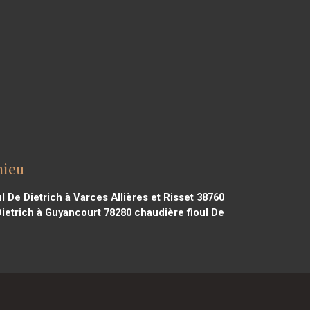
nieu
l De Dietrich à Varces Allières et Risset 38760
Dietrich à Guyancourt 78280
chaudière fioul De