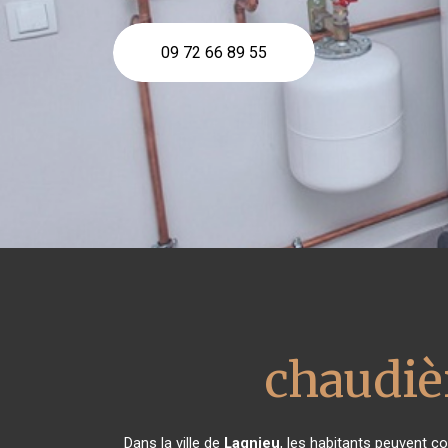
09 72 66 89 55
chaudièr
Dans la ville de
Lagnieu
, les habitants peuvent co