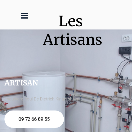
Les 
Artisans
ARTISAN
chaudière fioul De Dietrich Kingersheim
09 72 66 89 55