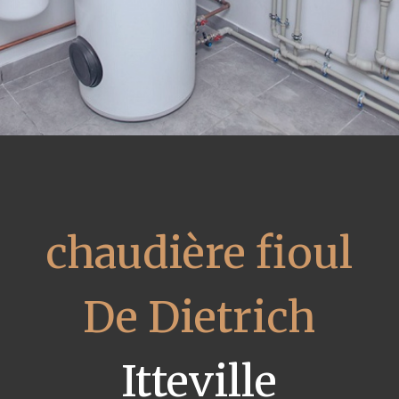
chaudière fioul
De Dietrich
Itteville