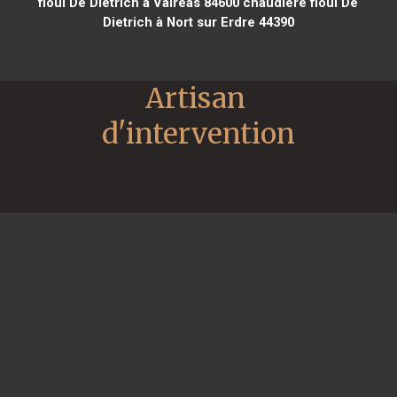
fioul De Dietrich à Valréas 84600
chaudière fioul De
Dietrich à Nort sur Erdre 44390
Artisan 
d'intervention